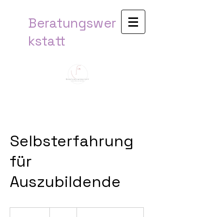
Beratungswer
kstatt​
Selbsterfahrung
für
Auszubildende
80
euros