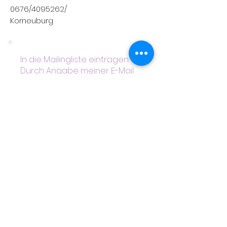
0676/4095262/
Korneuburg
In die Mailingliste eintragen
Durch Angabe meiner E-Mail
Adresse und Anklicken des
Buttons “Newsletter
Abonnieren” erkläre ich mich
damit einverstanden, dass mir
regelmäßig Informationen
über die aktuelle Angebote
oder Veranstaltungen von
der Beratungswerkstatt per E-
Mail zugesendet werden und
meine Daten zu diesem
Zweck abgespeichert
werden. Meine Einwilligung
kann ich jederzeit widerrufen.
Die Datenschutzerklärung auf