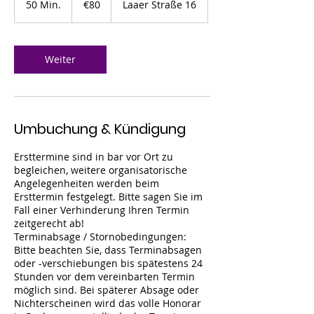
50 Min.
5
€80
Laaer Straße 16
0
M
i
n
Weiter
.
Umbuchung & Kündigung
Ersttermine sind in bar vor Ort zu
begleichen, weitere organisatorische
Angelegenheiten werden beim
Ersttermin festgelegt. Bitte sagen Sie im
Fall einer Verhinderung Ihren Termin
zeitgerecht ab!
Terminabsage / Stornobedingungen:
Bitte beachten Sie, dass Terminabsagen
oder -verschiebungen bis spätestens 24
Stunden vor dem vereinbarten Termin
möglich sind. Bei späterer Absage oder
Nichterscheinen wird das volle Honorar