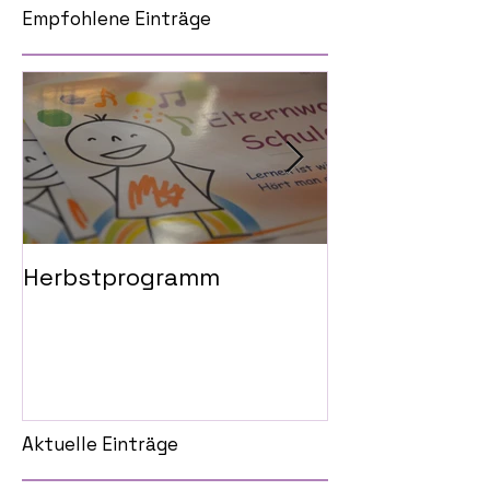
Empfohlene Einträge
Herbstprogramm
Gedankenkaru
Loslassen der
Abschied
Aktuelle Einträge