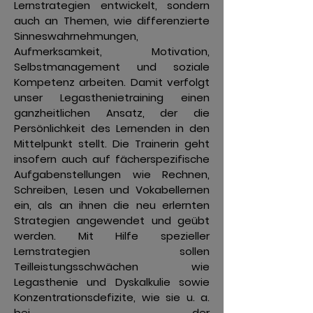
Lernstrategien entwickelt, sondern
auch an Themen, wie differenzierte
Sinneswahrnehmungen,
Aufmerksamkeit, Motivation,
Selbstmanagement und soziale
Kompetenz arbeiten. Damit verfolgt
unser Legasthenietraining einen
ganzheitlichen Ansatz, der die
Persönlichkeit des Lernenden in den
Mittelpunkt stellt. Die Trainerin geht
insofern auch auf fächerspezifische
Aufgabenstellungen wie Rechnen,
Schreiben, Lesen und Vokabellernen
ein, als an ihnen die neu erlernten
Strategien angewendet und geübt
werden. Mit Hilfe spezieller
Lernstrategien sollen
Teilleistungsschwächen wie
Legasthenie und Dyskalkulie sowie
Konzentrationsdefizite, wie sie u. a.
bei der