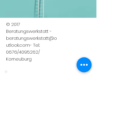
© 2017
Beratungswerkstatt -
beratungswerkstatt@o
utlook.com
- Tel.:
0676/4095262/
Korneuburg
In die Mailingliste eintragen
Durch Angabe meiner E-Mail
Adresse und Anklicken des
Buttons “Newsletter
Abonnieren” erkläre ich mich
damit einverstanden, dass mir
regelmäßig Informationen
über die aktuelle Angebote