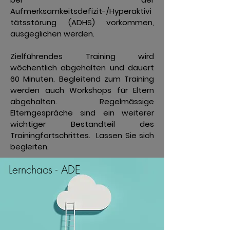
Aufmerksamkeitsdefizit-/Hyperaktivi
tätsstörung (ADHS) vorkommen,
ausgeglichen werden.
Zielführendes Training wird
wöchentlich abgehalten und dauert
60 Minuten. Begleitend zum Training
werden auch Workshops für Eltern
abgehalten. Regelmässige
Elterngespräche sind ein weiterer
wichtiger Bestandteil des
Trainingfortschrittes. Lassen Sie sich
begleiten.
Lernchaos - ADE