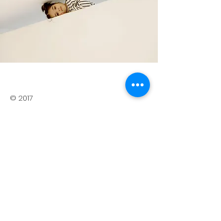
© 2017
Beratungswerkstatt -
beratungswerkstatt@o
utlook.com
- Tel.:
0676/4095262/
Korneuburg
In die Mailingliste eintragen
Durch Angabe meiner E-Mail
Adresse und Anklicken des