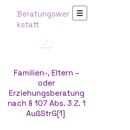
Beratungswer
kstatt​
Familien-, Eltern –
oder
Erziehungsberatung
nach § 107 Abs. 3 Z. 1
AußStrG
[1]