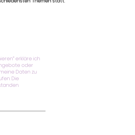
schiedensten Themen statt.
eren” erkläre ich
 Angebote oder
 meine Daten zu
fen. Die
standen.