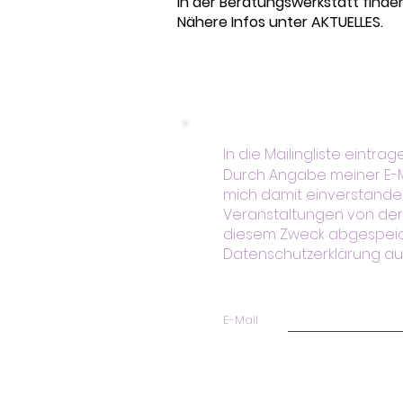
In der Beratungswerkstatt find
Nähere Infos unter AKTUELLES.
In die Mailingliste eintrag
Durch Angabe meiner E-Ma
mich damit einverstanden
Veranstaltungen von der
diesem Zweck abgespeiche
Datenschutzerklärung au
E-Mail