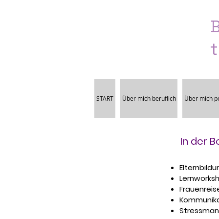
t​
START
Über mich beruflich
Über mich pe
In der B
Elternbildu
Lernworksh
Frauenreise
Kommunika
Stressman