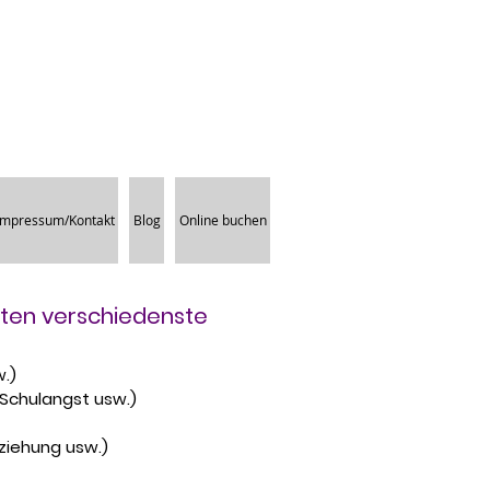
Impressum/Kontakt
Blog
Online buchen
ieten verschiedenste
.
w.)
/Schulangst usw.)
ziehung usw.)