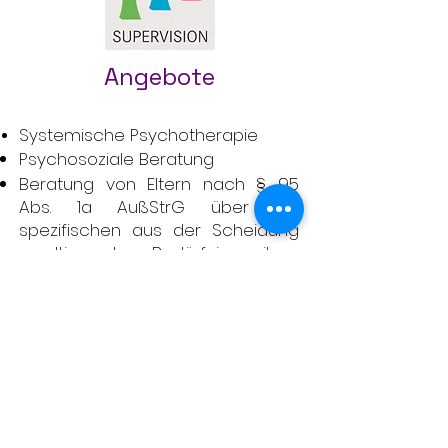
Angebote
Systemische Psychotherapie
Psychosoziale Beratung
Beratung von Eltern
nach § 95
Abs. 1a AußStrG über die
spezifischen aus der Scheidung
resultierenden Bedürfnisse ihrer
minderjährigen Kinder
Familien-, Eltern- oder
Erziehungsberatung nach
§ 107 Abs. 3 Z. 1
Persönlichkeitsentwicklung
Paar,-Ehe-beratung
familylab Familienberatung
(Jesper Juul)