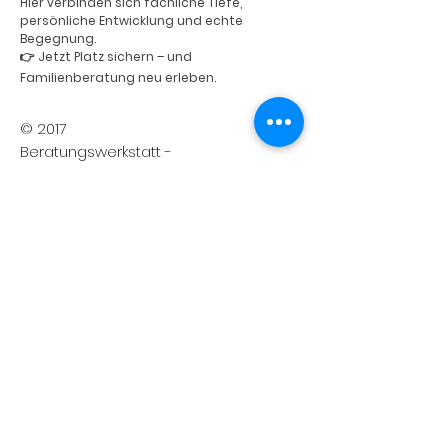
Hier verbinden sich fachliche Tiefe,
persönliche Entwicklung und echte
Begegnung.
👉 Jetzt Platz sichern – und
Familienberatung neu erleben.
© 2017
Beratungswerkstatt -
beratungswerkstatt@o
utlook.com
- Tel.:
0676/4095262/
Korneuburg
In die Mailingliste eintragen
Durch Angabe meiner E-Mail
Adresse und Anklicken des
Buttons “Newsletter
Abonnieren” erkläre ich mich
damit einverstanden, dass mir