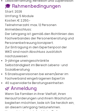
Selbsterfahrung, Reflexion und Supervision
🎓 Rahmenbedingungen
Start: 2026
Umfang: 5 Module
Kosten: € 2.250,-
Teilnehmerzahl: max. 12 Personen
Anmeldeschluss:
Der Lehrgang ist gemäß den Richtlinien des
Fachverbandes der Personenberatung und
Personenbetreuung konzipiert.
Zur Eintragung in den Expertenpool der
WKÖ sind nach Abschluss zusätzlich
nachzuweisen:
3-jährige uneingeschränkte
Selbständigkeit im Bereich Lebens- und
Sozialberatung
5 Einzelsupervisionen bei einem/einer im
Fachverband eingetragenen Expert:in
40 supervidierte Beratungseinheiten
🌿 Anmeldung
Wenn Sie Familien in ihrer Vielfalt, ihren
Herausforderungen und ihrem Wachstum
begleiten möchten, lade ich Sie herzlich ein,
an diesem Lehrgang teilzunehmen.