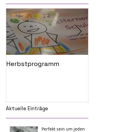
Herbstprogramm
Gedankenkaru
Loslassen der
Abschied
Aktuelle Einträge
Perfekt sein um jeden